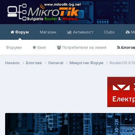
Форум
Магазин
Активност
Clubs
Mi
Форуми
Екип
Потребители на линия
Блого
Начало
Блогове
General
Микротик Форум
RouterOS 6.1