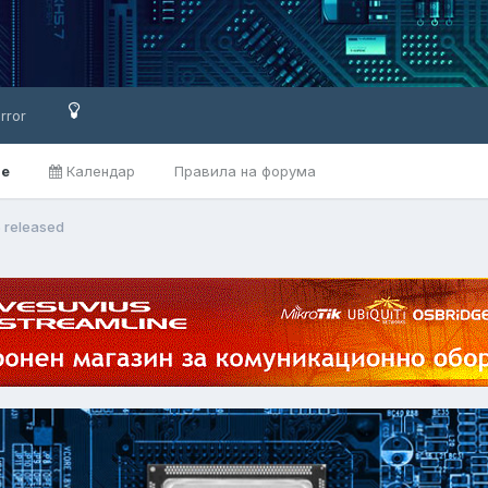
rror
ве
Календар
Правила на форума
5 released