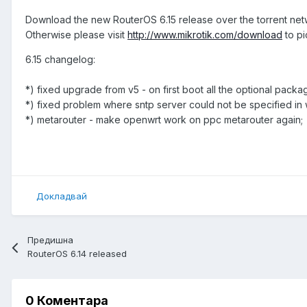
Download the new RouterOS 6.15 release over the torrent ne
Otherwise please visit
http://www.mikrotik.com/download
to pi
6.15 changelog:
*) fixed upgrade from v5 - on first boot all the optional pack
*) fixed problem where sntp server could not be specified in
*) metarouter - make openwrt work on ppc metarouter again;
Докладвай
Предишна
RouterOS 6.14 released
0 Коментара