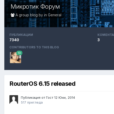
Микротик Форум
A group blog by in
General
ПУБЛИКАЦИИ
КОМЕНТА
7340
3
CONTRIBUTORS TO THIS BLOG
19
RouterOS 6.15 released
Публикация от Гост
12 Юни, 2014
517 прегледа