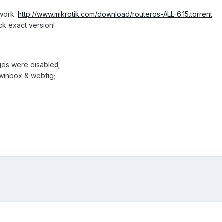
twork:
http://www.mikrotik.com/download/routeros-ALL-6.15.torrent
ck exact version!
ages were disabled;
 winbox & webfig;