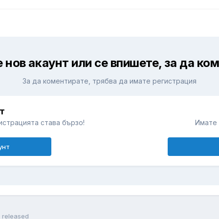
 нов акаунт или се впишете, за да ко
За да коментирате, трябва да имате регистрация
т
истрацията става бързо!
Имате 
унт
5 released