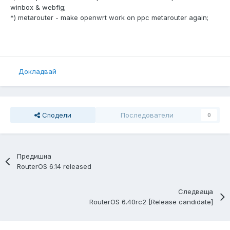
winbox & webfig;
*) metarouter - make openwrt work on ppc metarouter again;
Докладвай
Сподели
Последователи
0
Предишна
RouterOS 6.14 released
Следваща
RouterOS 6.40rc2 [Release candidate]