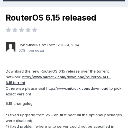
RouterOS 6.15 released
Публикация от Гост
12 Юни, 2014
578 прегледа
Download the new RouterOS 6.15 release over the torrent
network:
http://www.mikrotik.com/download/routeros-ALL-
6.15.torrent
Otherwise please visit
http://www.mikrotik.com/download
to pick
exact version!
6.15 changelog:
*) fixed upgrade from v5 - on first boot all the optional packages
were disabled;
*) fixed problem where sntp server could not be specified in