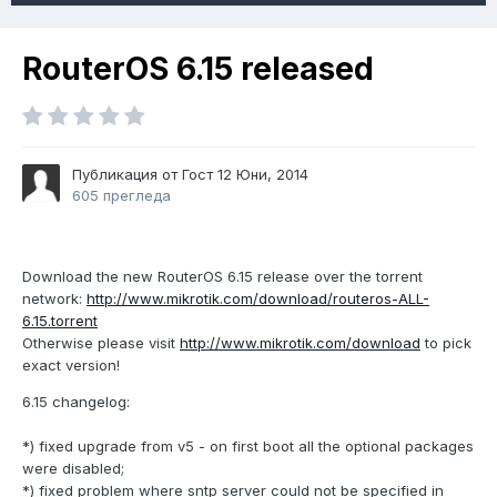
RouterOS 6.15 released
Публикация от Гост
12 Юни, 2014
605 прегледа
Download the new RouterOS 6.15 release over the torrent
network:
http://www.mikrotik.com/download/routeros-ALL-
6.15.torrent
Otherwise please visit
http://www.mikrotik.com/download
to pick
exact version!
6.15 changelog:
*) fixed upgrade from v5 - on first boot all the optional packages
were disabled;
*) fixed problem where sntp server could not be specified in