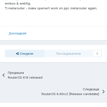
winbox & webfig;
*) metarouter - make openwrt work on ppc metarouter again;
Докладвай
Сподели
Последователи
0
Предишна
RouterOS 6.14 released
Следваща
RouterOS 6.40rc2 [Release candidate]