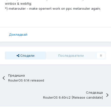
winbox & webfig;
*) metarouter - make openwrt work on ppc metarouter again;
Докладвай
Сподели
Последователи
0
Предишна
RouterOS 6.14 released
Следваща
RouterOS 6.40rc2 [Release candidate]