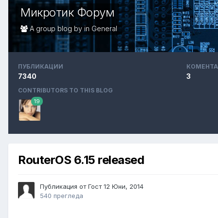
Микротик Форум
A group blog by in
General
ПУБЛИКАЦИИ
КОМЕНТА
7340
3
CONTRIBUTORS TO THIS BLOG
19
RouterOS 6.15 released
Публикация от Гост
12 Юни, 2014
540 прегледа