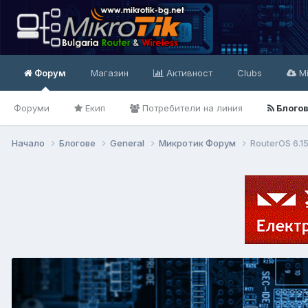
Форум
Магазин
Активност
Clubs
Mi
Форуми
Екип
Потребители на линия
Блого
Начало
Блогове
General
Микротик Форум
RouterOS 6.1