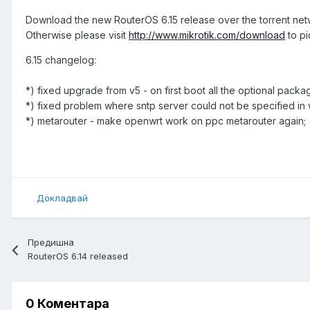
Download the new RouterOS 6.15 release over the torrent ne
Otherwise please visit
http://www.mikrotik.com/download
to pi
6.15 changelog:
*) fixed upgrade from v5 - on first boot all the optional pack
*) fixed problem where sntp server could not be specified in
*) metarouter - make openwrt work on ppc metarouter again;
Докладвай
Предишна
RouterOS 6.14 released
0 Коментара