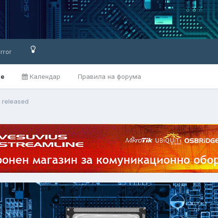
rror
ве
Календар
Правила на форума
5 released