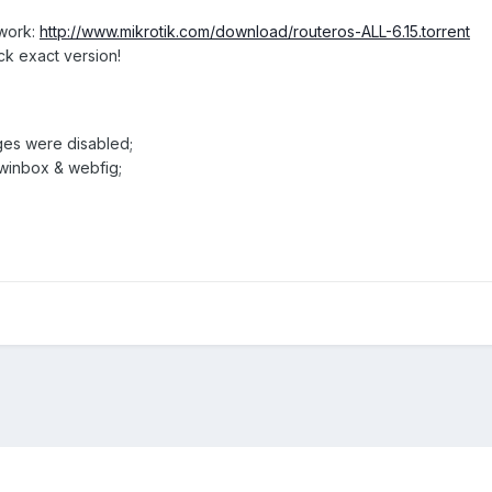
twork:
http://www.mikrotik.com/download/routeros-ALL-6.15.torrent
ck exact version!
ages were disabled;
 winbox & webfig;