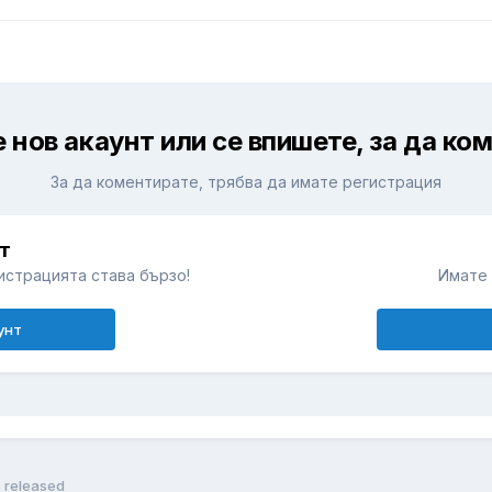
 нов акаунт или се впишете, за да ко
За да коментирате, трябва да имате регистрация
т
истрацията става бързо!
Имате 
унт
5 released