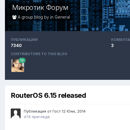
Микротик Форум
A group blog by in
General
ПУБЛИКАЦИИ
КОМЕНТА
7340
3
CONTRIBUTORS TO THIS BLOG
19
RouterOS 6.15 released
Публикация от Гост
12 Юни, 2014
476 прегледа