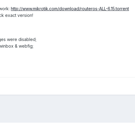
twork:
http://www.mikrotik.com/download/routeros-ALL-6.15.torrent
ck exact version!
ages were disabled;
 winbox & webfig;