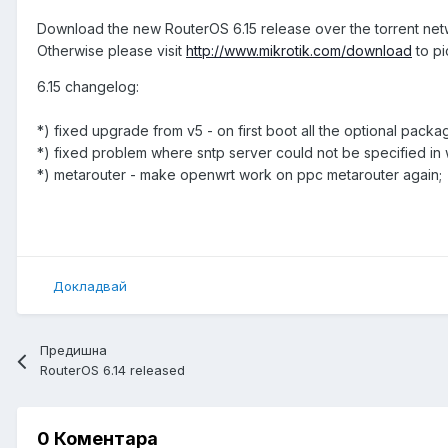
Download the new RouterOS 6.15 release over the torrent ne
Otherwise please visit
http://www.mikrotik.com/download
to pi
6.15 changelog:
*) fixed upgrade from v5 - on first boot all the optional pack
*) fixed problem where sntp server could not be specified in
*) metarouter - make openwrt work on ppc metarouter again;
Докладвай
Предишна
RouterOS 6.14 released
0 Коментара