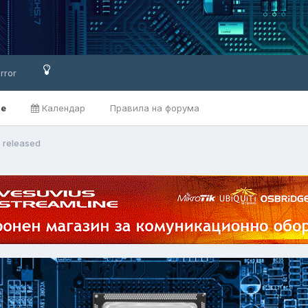
rror
ве
Календар
Правила на форума
5 released