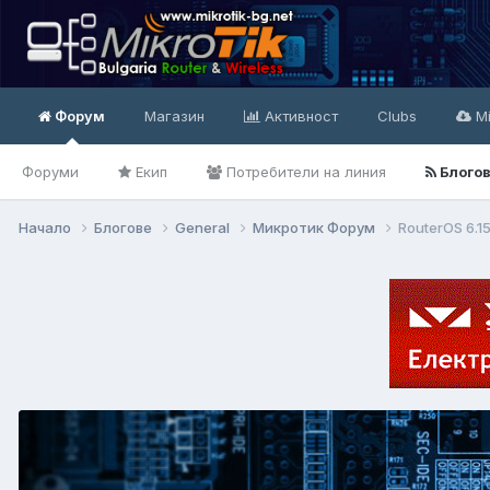
Форум
Магазин
Активност
Clubs
Mi
Форуми
Екип
Потребители на линия
Блого
Начало
Блогове
General
Микротик Форум
RouterOS 6.1