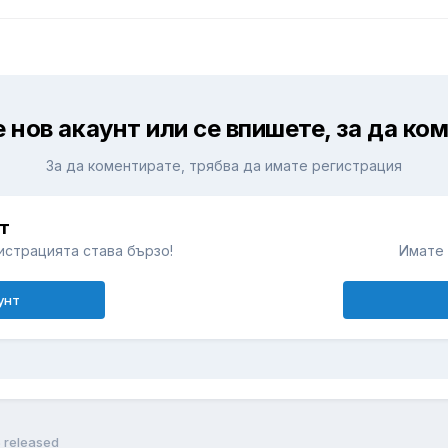
 нов акаунт или се впишете, за да ко
За да коментирате, трябва да имате регистрация
т
истрацията става бързо!
Имате 
унт
5 released