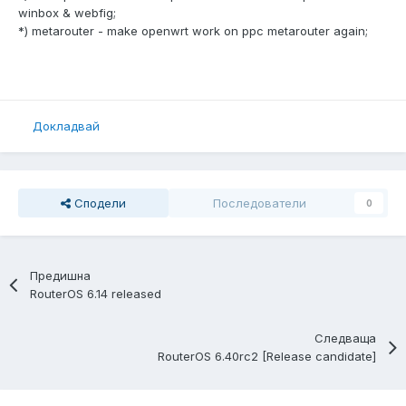
winbox & webfig;
*) metarouter - make openwrt work on ppc metarouter again;
Докладвай
Сподели
Последователи
0
Предишна
RouterOS 6.14 released
Следваща
RouterOS 6.40rc2 [Release candidate]