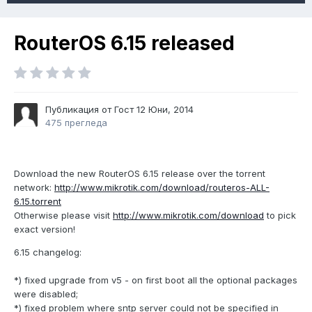
RouterOS 6.15 released
Публикация от Гост
12 Юни, 2014
475 прегледа
Download the new RouterOS 6.15 release over the torrent
network:
http://www.mikrotik.com/download/routeros-ALL-
6.15.torrent
Otherwise please visit
http://www.mikrotik.com/download
to pick
exact version!
6.15 changelog:
*) fixed upgrade from v5 - on first boot all the optional packages
were disabled;
*) fixed problem where sntp server could not be specified in