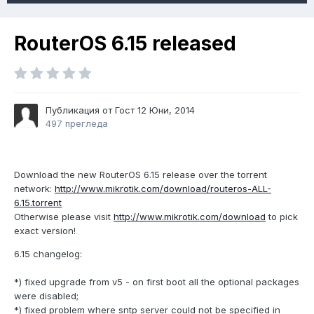
RouterOS 6.15 released
Публикация от Гост
12 Юни, 2014
497 прегледа
Download the new RouterOS 6.15 release over the torrent
network:
http://www.mikrotik.com/download/routeros-ALL-
6.15.torrent
Otherwise please visit
http://www.mikrotik.com/download
to pick
exact version!
6.15 changelog:
*) fixed upgrade from v5 - on first boot all the optional packages
were disabled;
*) fixed problem where sntp server could not be specified in