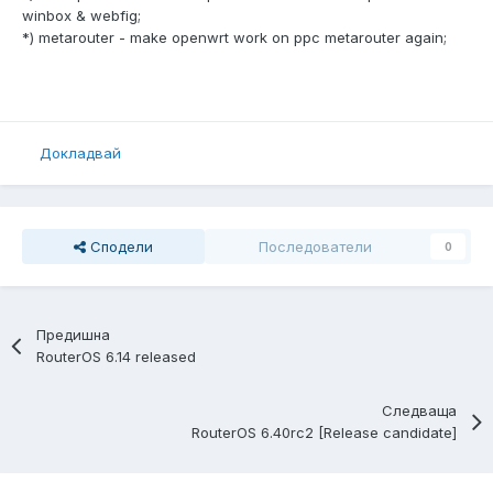
winbox & webfig;
*) metarouter - make openwrt work on ppc metarouter again;
Докладвай
Сподели
Последователи
0
Предишна
RouterOS 6.14 released
Следваща
RouterOS 6.40rc2 [Release candidate]