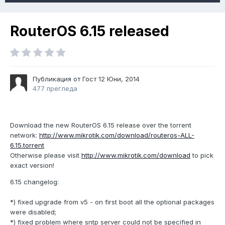
RouterOS 6.15 released
Публикация от Гост
12 Юни, 2014
477 прегледа
Download the new RouterOS 6.15 release over the torrent
network:
http://www.mikrotik.com/download/routeros-ALL-
6.15.torrent
Otherwise please visit
http://www.mikrotik.com/download
to pick
exact version!
6.15 changelog:
*) fixed upgrade from v5 - on first boot all the optional packages
were disabled;
*) fixed problem where sntp server could not be specified in