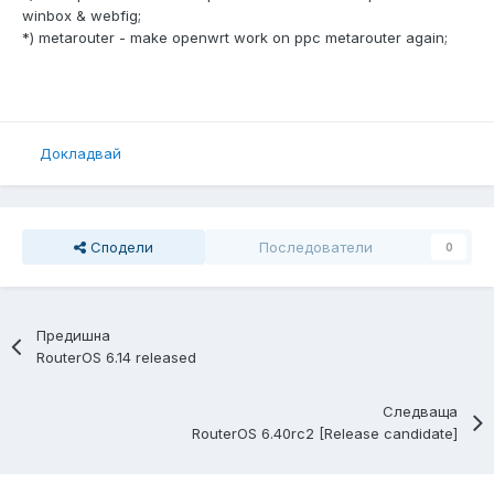
winbox & webfig;
*) metarouter - make openwrt work on ppc metarouter again;
Докладвай
Сподели
Последователи
0
Предишна
RouterOS 6.14 released
Следваща
RouterOS 6.40rc2 [Release candidate]