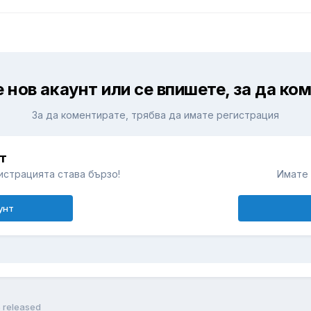
 нов акаунт или се впишете, за да ко
За да коментирате, трябва да имате регистрация
т
истрацията става бързо!
Имате 
унт
5 released