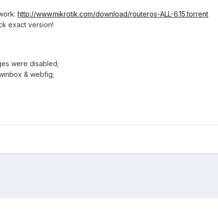
twork:
http://www.mikrotik.com/download/routeros-ALL-6.15.torrent
ck exact version!
ages were disabled;
 winbox & webfig;