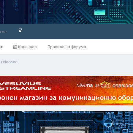
rror
ве
Календар
Правила на форума
5 released