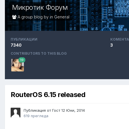
Микротик Форум
A group blog by in
General
ПУБЛИКАЦИИ
КОМЕНТА
7340
3
CONTRIBUTORS TO THIS BLOG
19
RouterOS 6.15 released
Публикация от Гост
12 Юни, 2014
619 прегледа