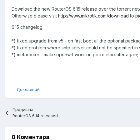
Download the new RouterOS 6.15 release over the torrent ne
Otherwise please visit
http://www.mikrotik.com/download
to pi
6.15 changelog:
*) fixed upgrade from v5 - on first boot all the optional pack
*) fixed problem where sntp server could not be specified in
*) metarouter - make openwrt work on ppc metarouter again;
Докладвай
Предишна
RouterOS 6.14 released
0 Коментара