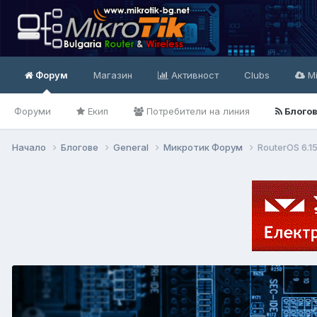
Форум
Магазин
Активност
Clubs
Mi
Форуми
Екип
Потребители на линия
Блого
Начало
Блогове
General
Микротик Форум
RouterOS 6.1