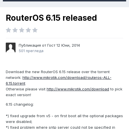
RouterOS 6.15 released
Публикация от Гост
12 Юни, 2014
501 прегледа
Download the new RouterOS 6.15 release over the torrent
network:
http://www.mikrotik.com/download/routeros-ALL-
6.15.torrent
Otherwise please visit
http://www.mikrotik.com/download
to pick
exact version!
6.15 changelog:
*) fixed upgrade from v5 - on first boot all the optional packages
were disabled;
*) fixed problem where sntp server could not be specified in