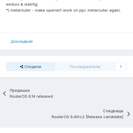
winbox & webfig;
*) metarouter - make openwrt work on ppc metarouter again;
Докладвай
Сподели
Последователи
0
Предишна
RouterOS 6.14 released
Следваща
RouterOS 6.40rc2 [Release candidate]