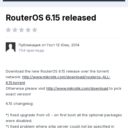
RouterOS 6.15 released
Публикация от Гост
12 Юни, 2014
754 прегледа
Download the new RouterOS 6.15 release over the torrent
network:
http://www.mikrotik.com/download/routeros-ALL-
6.15.torrent
Otherwise please visit
http://www.mikrotik.com/download
to pick
exact version!
6.15 changelog:
*) fixed upgrade from v5 - on first boot all the optional packages
were disabled;
*) fixed problem where sntp server could not be specified in