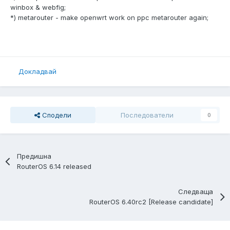
winbox & webfig;
*) metarouter - make openwrt work on ppc metarouter again;
Докладвай
Сподели
Последователи
0
Предишна
RouterOS 6.14 released
Следваща
RouterOS 6.40rc2 [Release candidate]